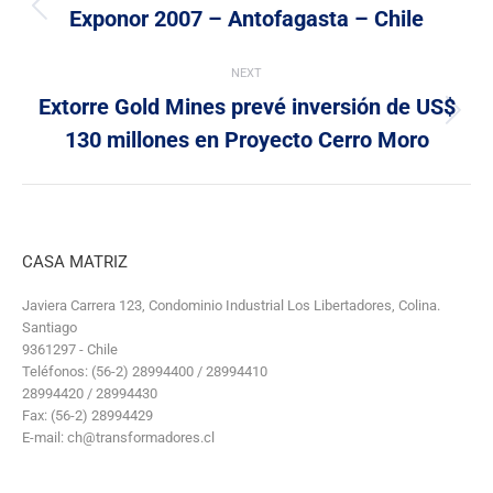
navigation
Exponor 2007 – Antofagasta – Chile
Previous
post:
NEXT
Extorre Gold Mines prevé inversión de US$
Next
130 millones en Proyecto Cerro Moro
post:
CASA MATRIZ
Javiera Carrera 123, Condominio Industrial Los Libertadores, Colina.
Santiago
9361297 - Chile
Teléfonos: (56-2) 28994400 / 28994410
28994420 / 28994430
Fax: (56-2) 28994429
E-mail: ch@transformadores.cl