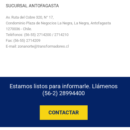
SUCURSAL ANTOFAGASTA
Av. Ruta del Cobre 320, N° 17,
Condominio Plaza de Negocios La Negra, La Negra, Antofagasta
1270036 - Chile.
Teléfonos: (56-55) 2714200 / 2714210
Fax: (56-55) 2714209
E-mail: zonanorte@transformadores.cl
Estamos listos para informarle. Llámenos
(56-2) 28994400
CONTACTAR