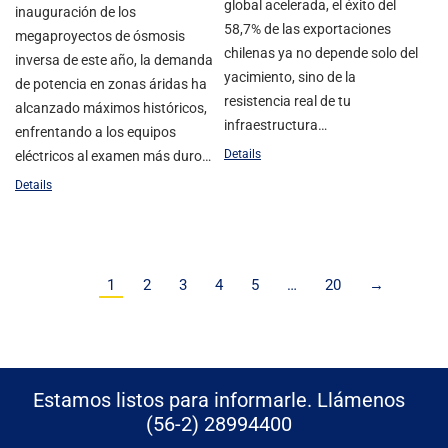
global acelerada, el éxito del
inauguración de los
58,7% de las exportaciones
megaproyectos de ósmosis
chilenas ya no depende solo del
inversa de este año, la demanda
yacimiento, sino de la
de potencia en zonas áridas ha
resistencia real de tu
alcanzado máximos históricos,
infraestructura…
enfrentando a los equipos
Details
eléctricos al examen más duro…
Details
1
2
3
4
5
…
20
→
Estamos listos para informarle. Llámenos
(56-2) 28994400