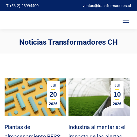
T. (56-2) 28994400
ventas@transformadores.cl
Noticias Transformadores CH
You are here:
Jul
Jul
20
10
2026
2026
Plantas de
Industria alimentaria: el
almacenamiento BESS:
impacto de las alertas