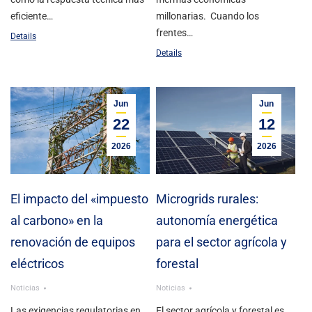
eficiente…
millonarias. Cuando los
frentes…
Details
Details
Jun
Jun
22
12
2026
2026
El impacto del «impuesto
Microgrids rurales:
al carbono» en la
autonomía energética
renovación de equipos
para el sector agrícola y
eléctricos
forestal
Noticias
Noticias
Las exigencias regulatorias en
El sector agrícola y forestal es