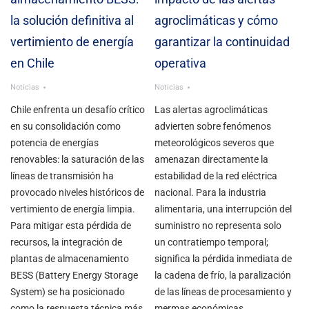
la solución definitiva al
agroclimáticas y cómo
vertimiento de energía
garantizar la continuidad
en Chile
operativa
Noticias
Noticias
Chile enfrenta un desafío crítico
Las alertas agroclimáticas
en su consolidación como
advierten sobre fenómenos
potencia de energías
meteorológicos severos que
renovables: la saturación de las
amenazan directamente la
líneas de transmisión ha
estabilidad de la red eléctrica
provocado niveles históricos de
nacional. Para la industria
vertimiento de energía limpia.
alimentaria, una interrupción del
Para mitigar esta pérdida de
suministro no representa solo
recursos, la integración de
un contratiempo temporal;
plantas de almacenamiento
significa la pérdida inmediata de
BESS (Battery Energy Storage
la cadena de frío, la paralización
System) se ha posicionado
de las líneas de procesamiento y
como la respuesta técnica más
mermas económicas