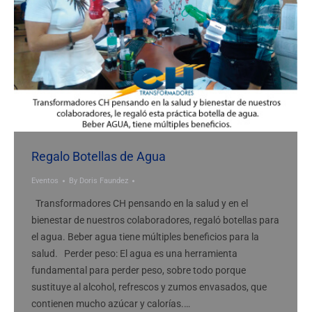
Regalo Botellas de Agua
Eventos
By
Doris Faundez
Transformadores CH pensando en la salud y en el
bienestar de nuestros colaboradores, regaló botellas para
el agua. Beber agua tiene múltiples beneficios para la
salud. Perder peso: El agua es una herramienta
fundamental para perder peso, sobre todo porque
sustituye al alcohol, refrescos y zumos envasados, que
contienen mucho azúcar y calorías.…