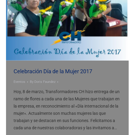
Celebración Día de la Mujer 2017
Eventos
By
Doris Faundez
Hoy, 8 de marzo, Transformadores CH hizo entrega de un
ramo de flores a cada una de las Mujeres que trabajan en
la empresa, en reconocimiento al «Día internacional de la
mujer«. Actualmente son muchas mujeres las que
trabajan y se destacan en sus funciones. Felicitamos a
cada una de nuestras colaboradoras y las invitamos a…