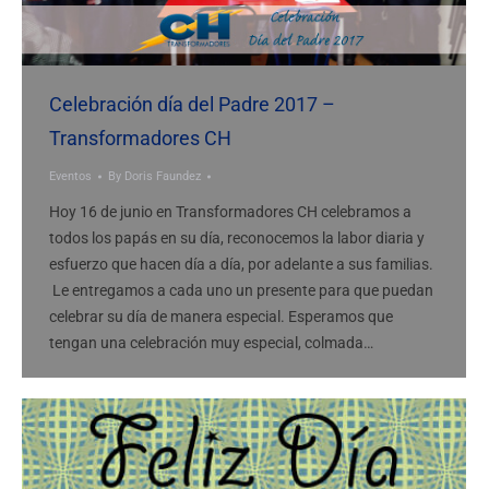
Celebración día del Padre 2017 –
Transformadores CH
Eventos
By
Doris Faundez
Hoy 16 de junio en Transformadores CH celebramos a
todos los papás en su día, reconocemos la labor diaria y
esfuerzo que hacen día a día, por adelante a sus familias.
Le entregamos a cada uno un presente para que puedan
celebrar su día de manera especial. Esperamos que
tengan una celebración muy especial, colmada…