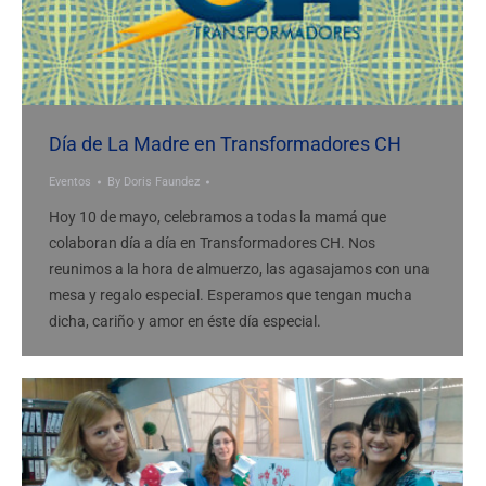
Día de La Madre en Transformadores CH
Eventos
By
Doris Faundez
Hoy 10 de mayo, celebramos a todas la mamá que
colaboran día a día en Transformadores CH. Nos
reunimos a la hora de almuerzo, las agasajamos con una
mesa y regalo especial. Esperamos que tengan mucha
dicha, cariño y amor en éste día especial.