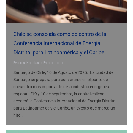
Chile se consolida como epicentro de la
Conferencia Internacional de Energía
Distrital para Latinoamérica y el Caribe
Eventos
,
Noticias
By
cromero
Santiago de Chile, 10 de Agosto de 2025. La ciudad de
Santiago se prepara para convertirse en el punto de
encuentro más importante de la industria energética
regional. El 9 y 10 de septiembre, la capital chilena
acogerá la Conferencia Internacional de Energía Distrital
para Latinoamérica y el Caribe, un evento que marca un
hito…