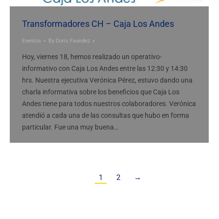
Transformadores CH – Caja Los Andes
Eventos
By
Doris Faundez
Hoy, viernes 18, hemos realizado un operativo-
informativo con Caja Los Andes entre las 12:30 y 14:30
hrs. Nuestra ejecutiva Verónica Pérez, estuvo dando una
charla informativa sobre los beneficios que Caja Los
Andes tiene para todos nuestros colaboradores. Verónica
atendió a cada una de las consultas que hubo en forma
particular. Fue una muy buena…
1
2
→