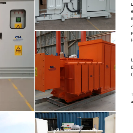
L
e
m
z
p
(
L
B
(
T
a