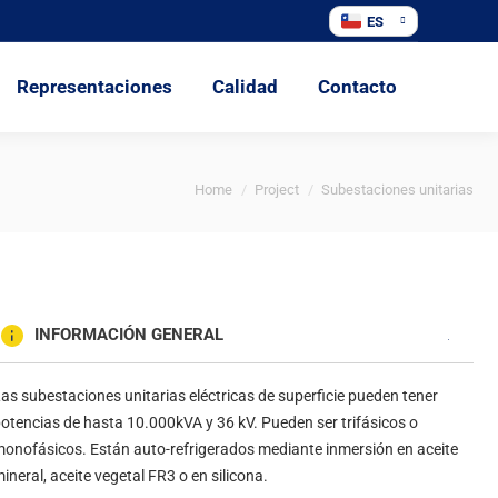
ES
sentaciones
Calidad
Contacto
Representaciones
Calidad
Contacto
You are here:
Home
Project
Subestaciones unitarias
INFORMACIÓN GENERAL
as subestaciones unitarias eléctricas de superficie pueden tener
otencias de hasta 10.000kVA y 36 kV. Pueden ser trifásicos o
onofásicos. Están auto-refrigerados mediante inmersión en aceite
ineral, aceite vegetal FR3 o en silicona.