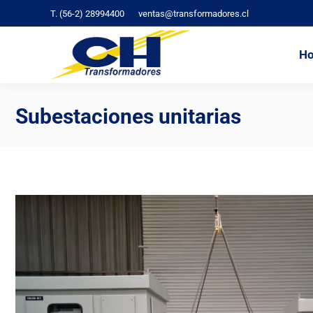
T. (56-2) 28994400
ventas@transformadores.cl
Home
H
Subestaciones unitarias