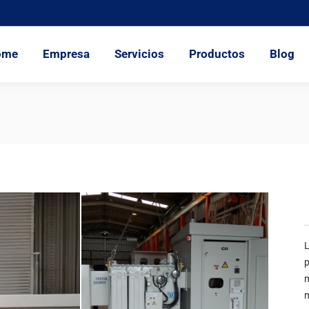
Empresa
Servicios
Productos
Blog
Repre
ome
Empresa
Servicios
Productos
Blog
L
p
m
m